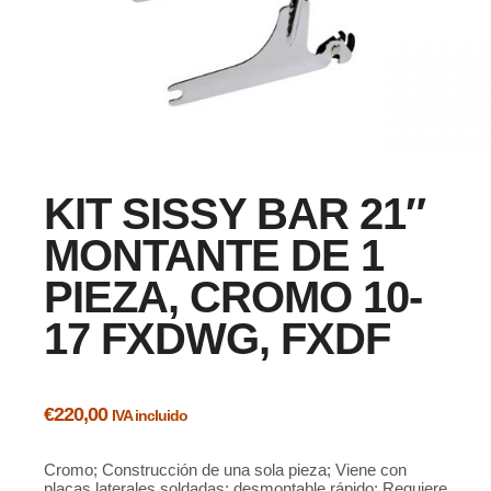
KIT SISSY BAR 21″
MONTANTE DE 1
PIEZA, CROMO 10-
17 FXDWG, FXDF
€
220,00
IVA incluido
Cromo; Construcción de una sola pieza; Viene con
placas laterales soldadas; desmontable rápido; Requiere