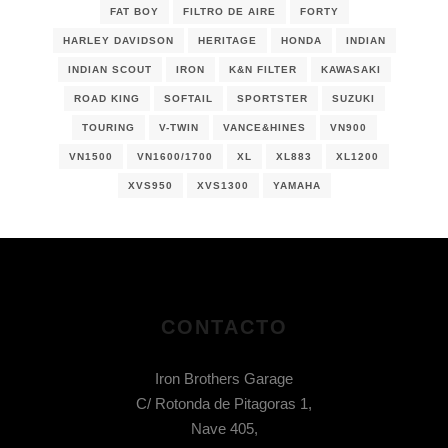
FAT BOY
FILTRO DE AIRE
FORTY
HARLEY DAVIDSON
HERITAGE
HONDA
INDIAN
INDIAN SCOUT
IRON
K&N FILTER
KAWASAKI
ROAD KING
SOFTAIL
SPORTSTER
SUZUKI
TOURING
V-TWIN
VANCE&HINES
VN900
VN1500
VN1600/1700
XL
XL883
XL1200
XVS950
XVS1300
YAMAHA
CONTACTO
Iron Brothers Garage
C/ Rotonda de Pitagoras 1,
Nave 405,