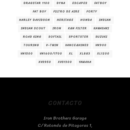
DRAGSTAR 1100
DYNA
ESCAPES
FATBOY
FAT BOY
FILTRO DE AIRE
FORTY
HARLEY DAVIDSON
HERITAGE
HONDA
INDIAN
INDIAN SCOUT
IRON
K&N FILTER
KAWASAKI
ROAD KING
SOFTAIL
SPORTSTER
SUZUKI
TOURING
V-TWIN
VANCE&HINES
VN900
VN1500
VN1600/1700
XL
XL883
XL1200
XVS950
XVS1300
YAMAHA
CONTACTO
Iron Brothers Garage
C/ Rotonda de Pitagoras 1,