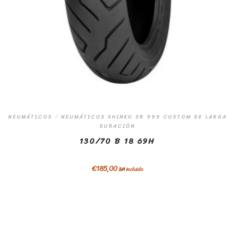
NEUMÁTICOS
/
NEUMÁTICOS SHINKO SR 999 CUSTOM DE LARGA
DURACIÓN
130/70 B 18 69H
€
185,00
IVA incluido