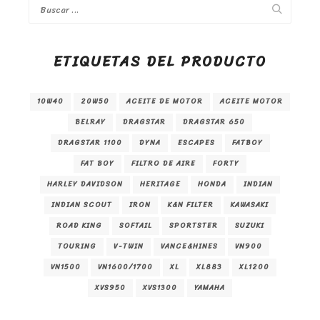
ETIQUETAS DEL PRODUCTO
10W40
20W50
ACEITE DE MOTOR
ACEITE MOTOR
BELRAY
DRAGSTAR
DRAGSTAR 650
DRAGSTAR 1100
DYNA
ESCAPES
FATBOY
FAT BOY
FILTRO DE AIRE
FORTY
HARLEY DAVIDSON
HERITAGE
HONDA
INDIAN
INDIAN SCOUT
IRON
K&N FILTER
KAWASAKI
ROAD KING
SOFTAIL
SPORTSTER
SUZUKI
TOURING
V-TWIN
VANCE&HINES
VN900
VN1500
VN1600/1700
XL
XL883
XL1200
XVS950
XVS1300
YAMAHA