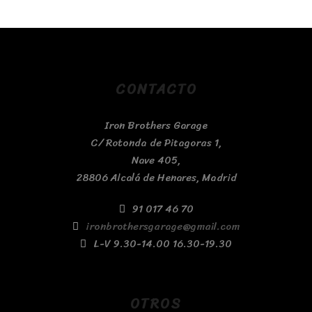
CONTACTO
Iron Brothers Garage
C/ Rotonda de Pitagoras 1,
Nave 405,
28806 Alcalá de Henares, Madrid
91 017 46 70
ironbrothersgarage@gmail.com
L-V 9.30-14.00 16.30-19.30
OTROS