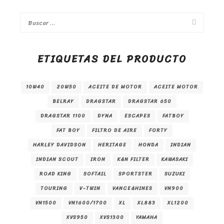
ETIQUETAS DEL PRODUCTO
10W40
20W50
ACEITE DE MOTOR
ACEITE MOTOR
BELRAY
DRAGSTAR
DRAGSTAR 650
DRAGSTAR 1100
DYNA
ESCAPES
FATBOY
FAT BOY
FILTRO DE AIRE
FORTY
HARLEY DAVIDSON
HERITAGE
HONDA
INDIAN
INDIAN SCOUT
IRON
K&N FILTER
KAWASAKI
ROAD KING
SOFTAIL
SPORTSTER
SUZUKI
TOURING
V-TWIN
VANCE&HINES
VN900
VN1500
VN1600/1700
XL
XL883
XL1200
XVS950
XVS1300
YAMAHA