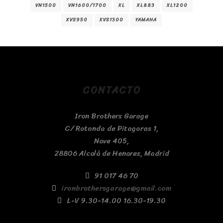
VN1500
VN1600/1700
XL
XL883
XL1200
XVS950
XVS1300
YAMAHA
CONTACTO
Iron Brothers Garage
C/ Rotonda de Pitagoras 1,
Nave 405,
28806 Alcalá de Henares, Madrid
91 017 46 70
ironbrothersgarage@gmail.com
L-V 9.30-14.00 16.30-19.30