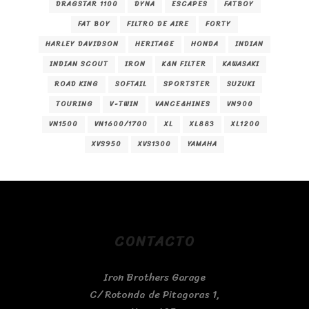
DRAGSTAR 1100
DYNA
ESCAPES
FATBOY
FAT BOY
FILTRO DE AIRE
FORTY
HARLEY DAVIDSON
HERITAGE
HONDA
INDIAN
INDIAN SCOUT
IRON
K&N FILTER
KAWASAKI
ROAD KING
SOFTAIL
SPORTSTER
SUZUKI
TOURING
V-TWIN
VANCE&HINES
VN900
VN1500
VN1600/1700
XL
XL883
XL1200
XVS950
XVS1300
YAMAHA
CONTACTO
Iron Brothers Garage
C/ Rotonda de Pitagoras 1,