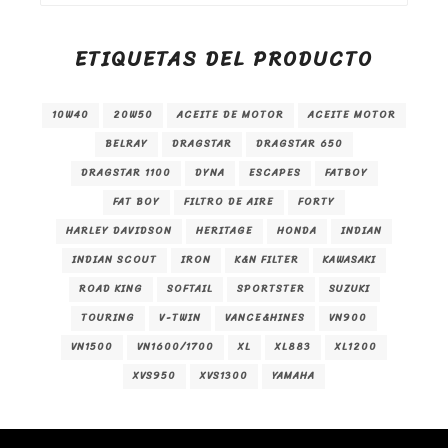
ETIQUETAS DEL PRODUCTO
10W40
20W50
ACEITE DE MOTOR
ACEITE MOTOR
BELRAY
DRAGSTAR
DRAGSTAR 650
DRAGSTAR 1100
DYNA
ESCAPES
FATBOY
FAT BOY
FILTRO DE AIRE
FORTY
HARLEY DAVIDSON
HERITAGE
HONDA
INDIAN
INDIAN SCOUT
IRON
K&N FILTER
KAWASAKI
ROAD KING
SOFTAIL
SPORTSTER
SUZUKI
TOURING
V-TWIN
VANCE&HINES
VN900
VN1500
VN1600/1700
XL
XL883
XL1200
XVS950
XVS1300
YAMAHA