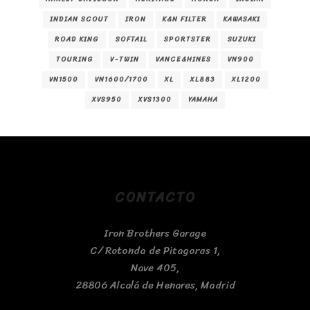
INDIAN SCOUT
IRON
K&N FILTER
KAWASAKI
ROAD KING
SOFTAIL
SPORTSTER
SUZUKI
TOURING
V-TWIN
VANCE&HINES
VN900
VN1500
VN1600/1700
XL
XL883
XL1200
XVS950
XVS1300
YAMAHA
CONTACTO
Iron Brothers Garage
C/ Rotonda de Pitagoras 1,
Nave 405,
28806 Alcalá de Henares, Madrid