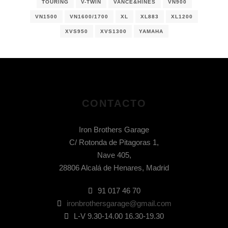
TOURING
V-TWIN
VANCE&HINES
VN900
VN1500
VN1600/1700
XL
XL883
XL1200
XVS950
XVS1300
YAMAHA
CONTACTO
Iron Brothers Garage
C/ Rotonda de Pitagoras 1,
Nave 405,
28806 Alcalá de Henares, Madrid
91 017 46 70
ironbrothersgarage@gmail.com
L-V 9.30-14.00 16.30-19.30