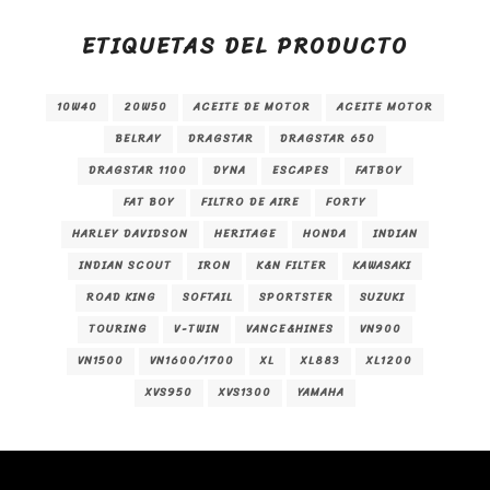
ETIQUETAS DEL PRODUCTO
10W40
20W50
ACEITE DE MOTOR
ACEITE MOTOR
BELRAY
DRAGSTAR
DRAGSTAR 650
DRAGSTAR 1100
DYNA
ESCAPES
FATBOY
FAT BOY
FILTRO DE AIRE
FORTY
HARLEY DAVIDSON
HERITAGE
HONDA
INDIAN
INDIAN SCOUT
IRON
K&N FILTER
KAWASAKI
ROAD KING
SOFTAIL
SPORTSTER
SUZUKI
TOURING
V-TWIN
VANCE&HINES
VN900
VN1500
VN1600/1700
XL
XL883
XL1200
XVS950
XVS1300
YAMAHA