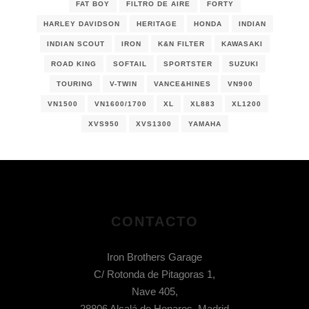
FAT BOY
FILTRO DE AIRE
FORTY
HARLEY DAVIDSON
HERITAGE
HONDA
INDIAN
INDIAN SCOUT
IRON
K&N FILTER
KAWASAKI
ROAD KING
SOFTAIL
SPORTSTER
SUZUKI
TOURING
V-TWIN
VANCE&HINES
VN900
VN1500
VN1600/1700
XL
XL883
XL1200
XVS950
XVS1300
YAMAHA
CONTACTO
Iron Brothers Garage
C/ Rotonda de Pitagoras 1,
Nave 405,
28806 Alcalá de Henares, Madrid