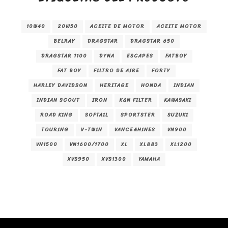
10W40
20W50
ACEITE DE MOTOR
ACEITE MOTOR
BELRAY
DRAGSTAR
DRAGSTAR 650
DRAGSTAR 1100
DYNA
ESCAPES
FATBOY
FAT BOY
FILTRO DE AIRE
FORTY
HARLEY DAVIDSON
HERITAGE
HONDA
INDIAN
INDIAN SCOUT
IRON
K&N FILTER
KAWASAKI
ROAD KING
SOFTAIL
SPORTSTER
SUZUKI
TOURING
V-TWIN
VANCE&HINES
VN900
VN1500
VN1600/1700
XL
XL883
XL1200
XVS950
XVS1300
YAMAHA