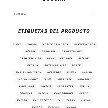
ETIQUETAS DEL PRODUCTO
10W40
20W50
ACEITE DE MOTOR
ACEITE MOTOR
BELRAY
DRAGSTAR
DRAGSTAR 650
DRAGSTAR 1100
DYNA
ESCAPES
FATBOY
FAT BOY
FILTRO DE AIRE
FORTY
HARLEY DAVIDSON
HERITAGE
HONDA
INDIAN
INDIAN SCOUT
IRON
K&N FILTER
KAWASAKI
ROAD KING
SOFTAIL
SPORTSTER
SUZUKI
TOURING
V-TWIN
VANCE&HINES
VN900
VN1500
VN1600/1700
XL
XL883
XL1200
XVS950
XVS1300
YAMAHA