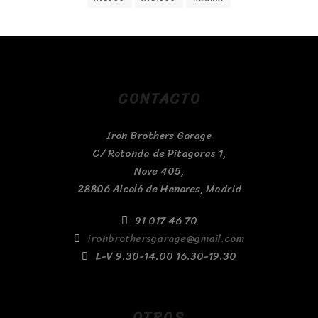
CONTACTO
Iron Brothers Garage
C/ Rotonda de Pitagoras 1,
Nave 405,
28806 Alcalá de Henares, Madrid
91 017 46 70
ironbrothersgarage@gmail.com
L-V 9.30-14.00 16.30-19.30
OTROS