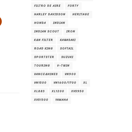
FILTRO DE AIRE
FORTY
HARLEY DAVIDSON
HERITAGE
HONDA
INDIAN
INDIAN SCOUT
IRON
K&N FILTER
KAWASAKI
ROAD KING
SOFTAIL
SPORTSTER
SUZUKI
TOURING
V-TWIN
VANCE&HINES
VN900
VN1500
VN1600/1700
XL
XL883
XL1200
XVS950
XVS1300
YAMAHA