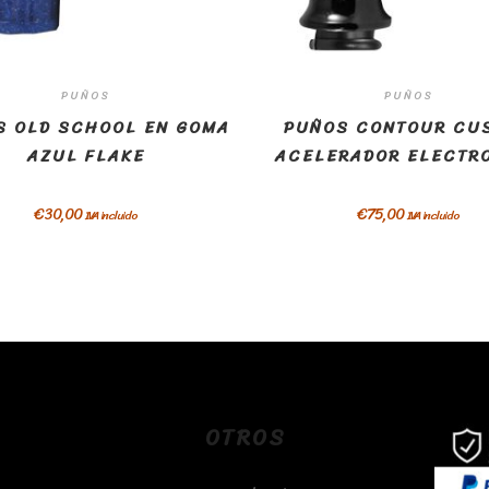
PUÑOS
PUÑOS
S OLD SCHOOL EN GOMA
PUÑOS CONTOUR CU
AZUL FLAKE
ACELERADOR ELECTR
€
30,00
€
75,00
IVA incluido
IVA incluido
OTROS