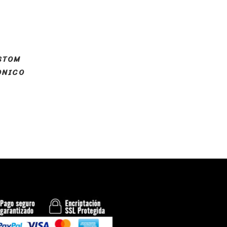
STOM
ONICO