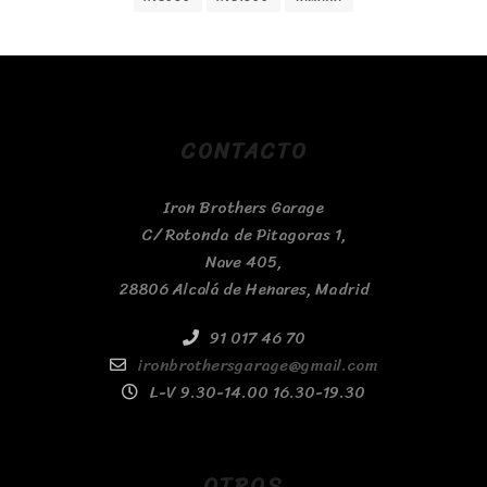
CONTACTO
Iron Brothers Garage
C/ Rotonda de Pitagoras 1,
Nave 405,
28806 Alcalá de Henares, Madrid
91 017 46 70
ironbrothersgarage@gmail.com
L-V 9.30-14.00 16.30-19.30
OTROS