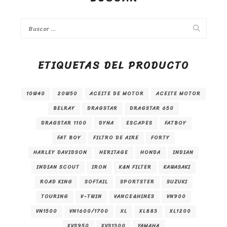
ETIQUETAS DEL PRODUCTO
10W40
20W50
ACEITE DE MOTOR
ACEITE MOTOR
BELRAY
DRAGSTAR
DRAGSTAR 650
DRAGSTAR 1100
DYNA
ESCAPES
FATBOY
FAT BOY
FILTRO DE AIRE
FORTY
HARLEY DAVIDSON
HERITAGE
HONDA
INDIAN
INDIAN SCOUT
IRON
K&N FILTER
KAWASAKI
ROAD KING
SOFTAIL
SPORTSTER
SUZUKI
TOURING
V-TWIN
VANCE&HINES
VN900
VN1500
VN1600/1700
XL
XL883
XL1200
XVS950
XVS1300
YAMAHA