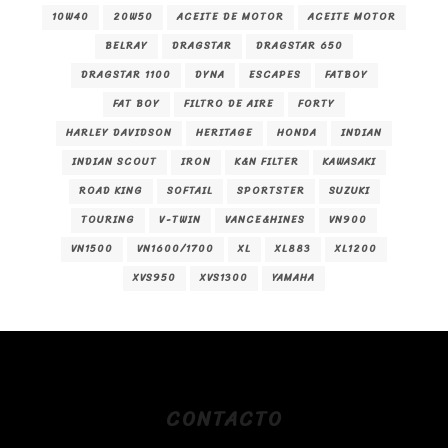
10W40
20W50
ACEITE DE MOTOR
ACEITE MOTOR
BELRAY
DRAGSTAR
DRAGSTAR 650
DRAGSTAR 1100
DYNA
ESCAPES
FATBOY
FAT BOY
FILTRO DE AIRE
FORTY
HARLEY DAVIDSON
HERITAGE
HONDA
INDIAN
INDIAN SCOUT
IRON
K&N FILTER
KAWASAKI
ROAD KING
SOFTAIL
SPORTSTER
SUZUKI
TOURING
V-TWIN
VANCE&HINES
VN900
VN1500
VN1600/1700
XL
XL883
XL1200
XVS950
XVS1300
YAMAHA
CONTACTO