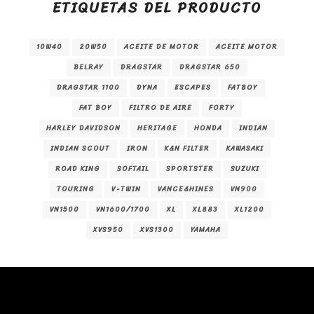
ETIQUETAS DEL PRODUCTO
10W40
20W50
ACEITE DE MOTOR
ACEITE MOTOR
BELRAY
DRAGSTAR
DRAGSTAR 650
DRAGSTAR 1100
DYNA
ESCAPES
FATBOY
FAT BOY
FILTRO DE AIRE
FORTY
HARLEY DAVIDSON
HERITAGE
HONDA
INDIAN
INDIAN SCOUT
IRON
K&N FILTER
KAWASAKI
ROAD KING
SOFTAIL
SPORTSTER
SUZUKI
TOURING
V-TWIN
VANCE&HINES
VN900
VN1500
VN1600/1700
XL
XL883
XL1200
XVS950
XVS1300
YAMAHA