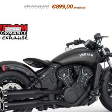
€
1.050,00
€
899,00
IVA incluido
AGOTADO