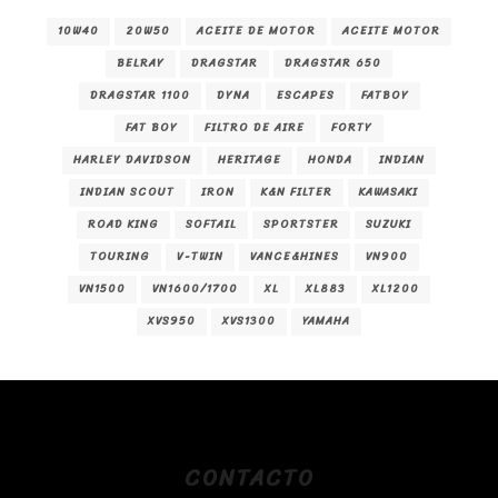
10W40
20W50
ACEITE DE MOTOR
ACEITE MOTOR
BELRAY
DRAGSTAR
DRAGSTAR 650
DRAGSTAR 1100
DYNA
ESCAPES
FATBOY
FAT BOY
FILTRO DE AIRE
FORTY
HARLEY DAVIDSON
HERITAGE
HONDA
INDIAN
INDIAN SCOUT
IRON
K&N FILTER
KAWASAKI
ROAD KING
SOFTAIL
SPORTSTER
SUZUKI
TOURING
V-TWIN
VANCE&HINES
VN900
VN1500
VN1600/1700
XL
XL883
XL1200
XVS950
XVS1300
YAMAHA
CONTACTO