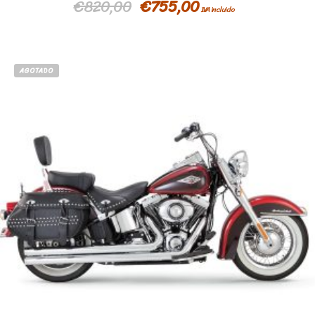
€
820,00
€
755,00
IVA incluido
AGOTADO