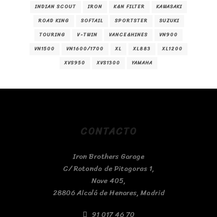
INDIAN SCOUT
IRON
K&N FILTER
KAWASAKI
ROAD KING
SOFTAIL
SPORTSTER
SUZUKI
TOURING
V-TWIN
VANCE&HINES
VN900
VN1500
VN1600/1700
XL
XL883
XL1200
XVS950
XVS1300
YAMAHA
CONTACTO
Iron Brothers Garage
C/ Rotonda de Pitagoras 1,
Nave 405,
28806 Alcalá de Henares, Madrid
91 017 46 70