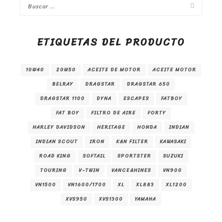
ETIQUETAS DEL PRODUCTO
10W40
20W50
ACEITE DE MOTOR
ACEITE MOTOR
BELRAY
DRAGSTAR
DRAGSTAR 650
DRAGSTAR 1100
DYNA
ESCAPES
FATBOY
FAT BOY
FILTRO DE AIRE
FORTY
HARLEY DAVIDSON
HERITAGE
HONDA
INDIAN
INDIAN SCOUT
IRON
K&N FILTER
KAWASAKI
ROAD KING
SOFTAIL
SPORTSTER
SUZUKI
TOURING
V-TWIN
VANCE&HINES
VN900
VN1500
VN1600/1700
XL
XL883
XL1200
XVS950
XVS1300
YAMAHA