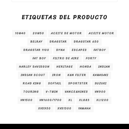
ETIQUETAS DEL PRODUCTO
10W40
20W50
ACEITE DE MOTOR
ACEITE MOTOR
BELRAY
DRAGSTAR
DRAGSTAR 650
DRAGSTAR 1100
DYNA
ESCAPES
FATBOY
FAT BOY
FILTRO DE AIRE
FORTY
HARLEY DAVIDSON
HERITAGE
HONDA
INDIAN
INDIAN SCOUT
IRON
K&N FILTER
KAWASAKI
ROAD KING
SOFTAIL
SPORTSTER
SUZUKI
TOURING
V-TWIN
VANCE&HINES
VN900
VN1500
VN1600/1700
XL
XL883
XL1200
XVS950
XVS1300
YAMAHA