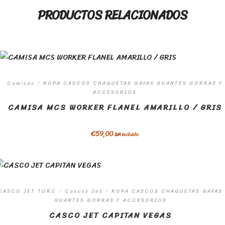
PRODUCTOS RELACIONADOS
Camisas
/
ROPA CASCOS CHAQUETAS GAFAS GUANTES GORRAS Y
ACCESORIOS
CAMISA MCS WORKER FLANEL AMARILLO / GRIS
€
59,00
IVA incluido
CASCO JET TORC
/
Cascos Jet
/
ROPA CASCOS CHAQUETAS GAFAS
GUANTES GORRAS Y ACCESORIOS
CASCO JET CAPITAN VEGAS