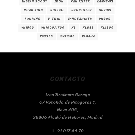
INDIAN SCOUT
IRON
K&N FILTER
KAWASAKI
ROAD KING
SOFTAIL
SPORTSTER
SUZUKI
TOURING
V-TWIN
VANCE&HINES
VN900
VN1500
VN1600/1700
XL
XL883
XL1200
XVS950
XVS1300
YAMAHA
CONTACTO
Iron Brothers Garage
C/ Rotonda de Pitagoras 1,
Nave 405,
28806 Alcalá de Henares, Madrid
91 017 46 70