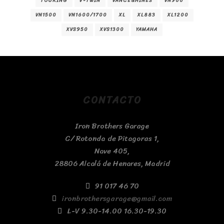
TOURING
V-TWIN
VANCE&HINES
VN900
VN1500
VN1600/1700
XL
XL883
XL1200
XVS950
XVS1300
YAMAHA
CONTACTO
Iron Brothers Garage
C/ Rotonda de Pitagoras 1,
Nave 405,
28806 Alcalá de Henares, Madrid
91 017 46 70
ironbrothersgarage@gmail.com
L-V 9.30-14.00 16.30-19.30