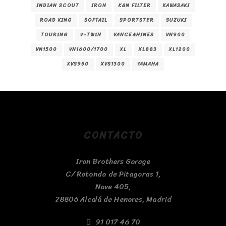
INDIAN SCOUT
IRON
K&N FILTER
KAWASAKI
ROAD KING
SOFTAIL
SPORTSTER
SUZUKI
TOURING
V-TWIN
VANCE&HINES
VN900
VN1500
VN1600/1700
XL
XL883
XL1200
XVS950
XVS1300
YAMAHA
CONTACTO
Iron Brothers Garage
C/ Rotonda de Pitagoras 1,
Nave 405,
28806 Alcalá de Henares, Madrid
91 017 46 70