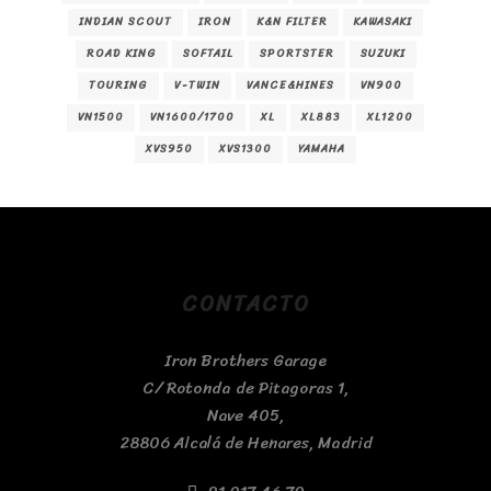
INDIAN SCOUT
IRON
K&N FILTER
KAWASAKI
ROAD KING
SOFTAIL
SPORTSTER
SUZUKI
TOURING
V-TWIN
VANCE&HINES
VN900
VN1500
VN1600/1700
XL
XL883
XL1200
XVS950
XVS1300
YAMAHA
CONTACTO
Iron Brothers Garage
C/ Rotonda de Pitagoras 1,
Nave 405,
28806 Alcalá de Henares, Madrid