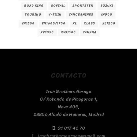
ROAD KING
SOFTAIL
SPORTSTER
SUZUKI
TOURING
V-TWIN
VANCE&HINES
VN900
VN1500
VN1600/1700
XL
XL883
XL1200
XVS950
XVS1300
YAMAHA
CONTACTO
Iron Brothers Garage
C/ Rotonda de Pitagoras 1,
Nave 405,
28806 Alcalá de Henares, Madrid
91 017 46 70
ironbrothersgarage@gmail.com