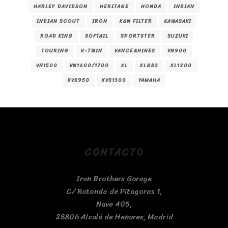
HARLEY DAVIDSON
HERITAGE
HONDA
INDIAN
INDIAN SCOUT
IRON
K&N FILTER
KAWASAKI
ROAD KING
SOFTAIL
SPORTSTER
SUZUKI
TOURING
V-TWIN
VANCE&HINES
VN900
VN1500
VN1600/1700
XL
XL883
XL1200
XVS950
XVS1300
YAMAHA
CONTACTO
Iron Brothers Garage
C/ Rotonda de Pitagoras 1,
Nave 405,
28806 Alcalá de Henares, Madrid