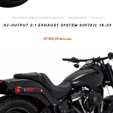
ESCAPES VANCE&HINES HARLEY
/
MILWAUKEE
/
Softail
HI-OUTPUT 2:1 EXHAUST SYSTEM SOFTAIL 18-23
€
1.400,00
IVA incluido