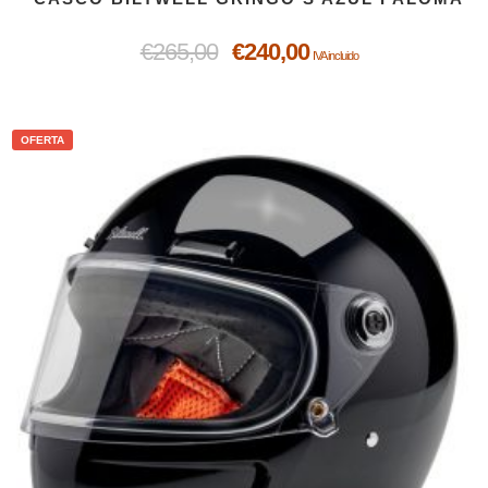
€
265,00
€
240,00
IVA incluido
OFERTA