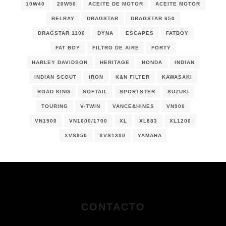
10W40
20W50
ACEITE DE MOTOR
ACEITE MOTOR
BELRAY
DRAGSTAR
DRAGSTAR 650
DRAGSTAR 1100
DYNA
ESCAPES
FATBOY
FAT BOY
FILTRO DE AIRE
FORTY
HARLEY DAVIDSON
HERITAGE
HONDA
INDIAN
INDIAN SCOUT
IRON
K&N FILTER
KAWASAKI
ROAD KING
SOFTAIL
SPORTSTER
SUZUKI
TOURING
V-TWIN
VANCE&HINES
VN900
VN1500
VN1600/1700
XL
XL883
XL1200
XVS950
XVS1300
YAMAHA
CONTACTO