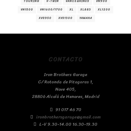
TOURING
V-TWIN
VANCE&HINES
VN900
VN1500
VN1600/1700
XL
XL883
XL1200
XVS950
XVS1300
YAMAHA
CONTACTO
Iron Brothers Garage
C/ Rotonda de Pitagoras 1,
Nave 405,
28806 Alcalá de Henares, Madrid
91 017 46 70
ironbrothersgarage@gmail.com
L-V 9.30-14.00 16.30-19.30