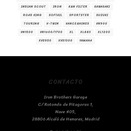
INDIAN SCOUT
IRON
K&N FILTER
KAWASAKI
ROAD KING
SOFTAIL
SPORTSTER
SUZUKI
TOURING
V-TWIN
VANCE&HINES
VN900
VN1500
VN1600/1700
XL
XL883
XL1200
XVS950
XVS1300
YAMAHA
CONTACTO
Iron Brothers Garage
C/ Rotonda de Pitagoras 1,
Nave 405,
28806 Alcalá de Henares, Madrid