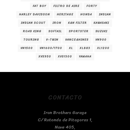
FAT BOY
FILTRO DE AIRE
FORTY
HARLEY DAVIDSON
HERITAGE
HONDA
INDIAN
INDIAN SCOUT
IRON
K&N FILTER
KAWASAKI
ROAD KING
SOFTAIL
SPORTSTER
SUZUKI
TOURING
V-TWIN
VANCE&HINES
VN900
VN1500
VN1600/1700
XL
XL883
XL1200
XVS950
XVS1300
YAMAHA
CONTACTO
Iron Brothers Garage
C/ Rotonda de Pitagoras 1,
Nave 405,