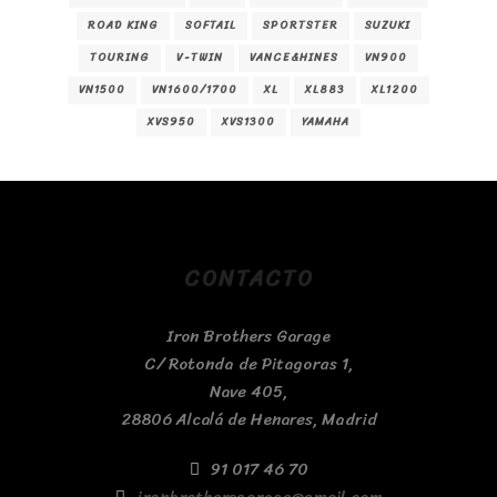
ROAD KING
SOFTAIL
SPORTSTER
SUZUKI
TOURING
V-TWIN
VANCE&HINES
VN900
VN1500
VN1600/1700
XL
XL883
XL1200
XVS950
XVS1300
YAMAHA
CONTACTO
Iron Brothers Garage
C/ Rotonda de Pitagoras 1,
Nave 405,
28806 Alcalá de Henares, Madrid
91 017 46 70