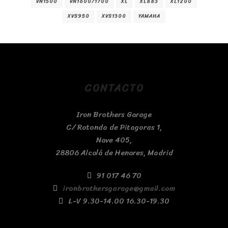
VN1500
VN1600/1700
XL
XL883
XL1200
XVS950
XVS1300
YAMAHA
CONTACTO
Iron Brothers Garage
C/ Rotonda de Pitagoras 1,
Nave 405,
28806 Alcalá de Henares, Madrid
91 017 46 70
ironbrothersgarage@gmail.com
L-V 9.30-14.00 16.30-19.30