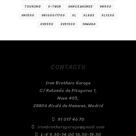
TOURING
V-TWIN
VANCE&HINES
VN900
VN1500
VN1600/1700
XL
XL883
XL1200
XVS950
XVS1300
YAMAHA
CONTACTO
Iron Brothers Garage
C/ Rotonda de Pitagoras 1,
Nave 405,
28806 Alcalá de Henares, Madrid
91 017 46 70
ironbrothersgarage@gmail.com
L-V 9.30-14.00 16.30-19.30