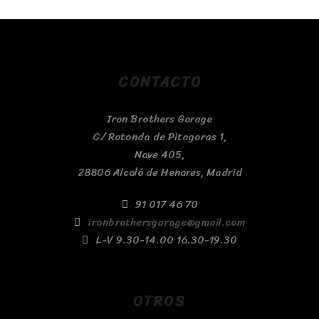
CONTACTO
Iron Brothers Garage
C/ Rotonda de Pitagoras 1,
Nave 405,
28806 Alcalá de Henares, Madrid
91 017 46 70
ironbrothersgarage@gmail.com
L-V 9.30-14.00 16.30-19.30
OTROS