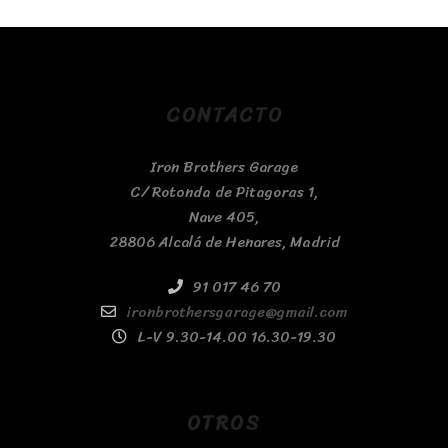
CONTACTO
Iron Brothers Garage
C/ Rotonda de Pitagoras 1,
Nave 405,
28806 Alcalá de Henares, Madrid
91 017 46 70
ironbrothersgarage@gmail.com
L-V 9.30-14.00 16.30-19.30
OTROS