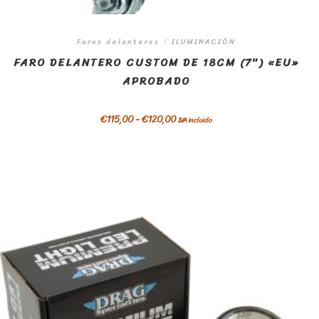
Faros delanteros
/
ILUMINACIÓN
FARO DELANTERO CUSTOM DE 18CM (7″) «EU»
APROBADO
€
115,00
-
€
120,00
IVA incluido