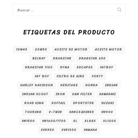
ETIQUETAS DEL PRODUCTO
10W40
20W50
ACEITE DE MOTOR
ACEITE MOTOR
BELRAY
DRAGSTAR
DRAGSTAR 650
DRAGSTAR 1100
DYNA
ESCAPES
FATBOY
FAT BOY
FILTRO DE AIRE
FORTY
HARLEY DAVIDSON
HERITAGE
HONDA
INDIAN
INDIAN SCOUT
IRON
K&N FILTER
KAWASAKI
ROAD KING
SOFTAIL
SPORTSTER
SUZUKI
TOURING
V-TWIN
VANCE&HINES
VN900
VN1500
VN1600/1700
XL
XL883
XL1200
XVS950
XVS1300
YAMAHA