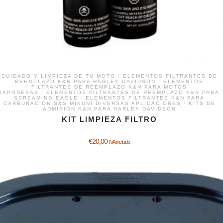
CUIDADO Y LIMPIEZA DE TU MOTO
/
ELEMENTOS FILTRANTES DE
REEMPLAZO K&N PARA HARLEY DAVIDSON
/
ELEMENTOS
FILTRANTES DE REEMPLAZO K&N PARA MOTOS
JAPONESAS
/
ELEMENTOS FILTRANTES DE REEMPLAZO K&N PARA
SCREAMING EAGLE
/
ELEMENTOS FILTRANTES K&N PARA
CARBURACION S&S MIKUNI DIVERSAS APLICACIONES
/
KITS DE
ADMISION K&N PARA HARLEY DAVIDSON
KIT LIMPIEZA FILTRO
€
20,00
IVA incluido