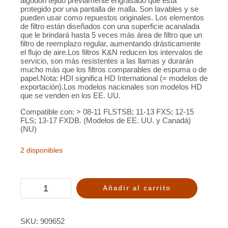
algodón tejido previamente engrasado que está
protegido por una pantalla de malla. Son lavables y se
pueden usar como repuestos originales. Los elementos
de filtro están diseñados con una superficie acanalada
que le brindará hasta 5 veces más área de filtro que un
filtro de reemplazo regular, aumentando drásticamente
el flujo de aire.Los filtros K&N reducen los intervalos de
servicio, son más resistentes a las llamas y durarán
mucho más que los filtros comparables de espuma o de
papel.Nota: HDI significa HD International (= modelos de
exportación).Los modelos nacionales son modelos HD
que se venden en los EE. UU.
Compatible con: > 08-11 FLSTSB; 11-13 FXS; 12-15
FLS; 13-17 FXDB. (Modelos de EE. UU. y Canadá)
(NU)
2 disponibles
Añadir al carrito
SKU:
909652