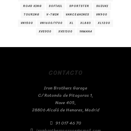
ROAD KING
SOFTAIL
SPORTSTER
SUZUKI
TOURING
V-TWIN
VANCE&HINES
VN900
VN1500
VN1600/1700
XL
XL883
XL1200
XVS950
XVS1300
YAMAHA
CONTACTO
Iron Brothers Garage
C/ Rotonda de Pitagoras 1,
Nave 405,
28806 Alcalá de Henares, Madrid
91 017 46 70
ironbrothersgarage@gmail.com