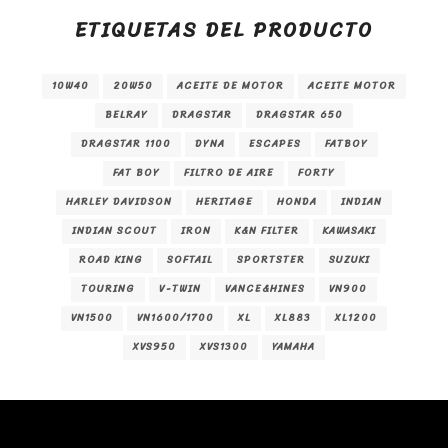
ETIQUETAS DEL PRODUCTO
10W40
20W50
ACEITE DE MOTOR
ACEITE MOTOR
BELRAY
DRAGSTAR
DRAGSTAR 650
DRAGSTAR 1100
DYNA
ESCAPES
FATBOY
FAT BOY
FILTRO DE AIRE
FORTY
HARLEY DAVIDSON
HERITAGE
HONDA
INDIAN
INDIAN SCOUT
IRON
K&N FILTER
KAWASAKI
ROAD KING
SOFTAIL
SPORTSTER
SUZUKI
TOURING
V-TWIN
VANCE&HINES
VN900
VN1500
VN1600/1700
XL
XL883
XL1200
XVS950
XVS1300
YAMAHA