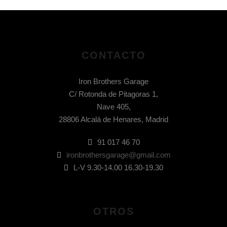
CONTACTO
Iron Brothers Garage
C/ Rotonda de Pitagoras 1,
Nave 405,
28806 Alcalá de Henares, Madrid
91 017 46 70
ironbrothersgarage@gmail.com
L-V 9.30-14.00 16.30-19.30
OTROS