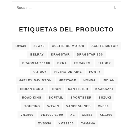
ETIQUETAS DEL PRODUCTO
10W40
20W50
ACEITE DE MOTOR
ACEITE MOTOR
BELRAY
DRAGSTAR
DRAGSTAR 650
DRAGSTAR 1100
DYNA
ESCAPES
FATBOY
FAT BOY
FILTRO DE AIRE
FORTY
HARLEY DAVIDSON
HERITAGE
HONDA
INDIAN
INDIAN SCOUT
IRON
K&N FILTER
KAWASAKI
ROAD KING
SOFTAIL
SPORTSTER
SUZUKI
TOURING
V-TWIN
VANCE&HINES
VN900
VN1500
VN1600/1700
XL
XL883
XL1200
XVS950
XVS1300
YAMAHA