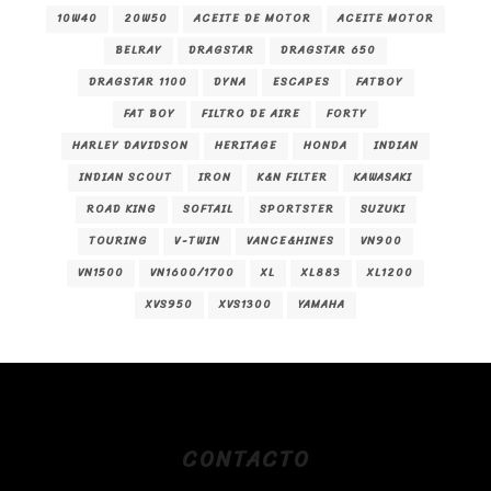
10W40
20W50
ACEITE DE MOTOR
ACEITE MOTOR
BELRAY
DRAGSTAR
DRAGSTAR 650
DRAGSTAR 1100
DYNA
ESCAPES
FATBOY
FAT BOY
FILTRO DE AIRE
FORTY
HARLEY DAVIDSON
HERITAGE
HONDA
INDIAN
INDIAN SCOUT
IRON
K&N FILTER
KAWASAKI
ROAD KING
SOFTAIL
SPORTSTER
SUZUKI
TOURING
V-TWIN
VANCE&HINES
VN900
VN1500
VN1600/1700
XL
XL883
XL1200
XVS950
XVS1300
YAMAHA
CONTACTO