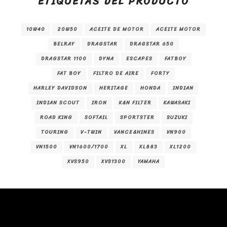
ETIQUETAS DEL PRODUCTO
10W40
20W50
ACEITE DE MOTOR
ACEITE MOTOR
BELRAY
DRAGSTAR
DRAGSTAR 650
DRAGSTAR 1100
DYNA
ESCAPES
FATBOY
FAT BOY
FILTRO DE AIRE
FORTY
HARLEY DAVIDSON
HERITAGE
HONDA
INDIAN
INDIAN SCOUT
IRON
K&N FILTER
KAWASAKI
ROAD KING
SOFTAIL
SPORTSTER
SUZUKI
TOURING
V-TWIN
VANCE&HINES
VN900
VN1500
VN1600/1700
XL
XL883
XL1200
XVS950
XVS1300
YAMAHA