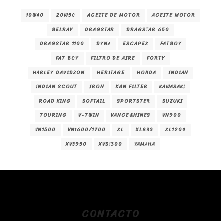
10W40
20W50
ACEITE DE MOTOR
ACEITE MOTOR
BELRAY
DRAGSTAR
DRAGSTAR 650
DRAGSTAR 1100
DYNA
ESCAPES
FATBOY
FAT BOY
FILTRO DE AIRE
FORTY
HARLEY DAVIDSON
HERITAGE
HONDA
INDIAN
INDIAN SCOUT
IRON
K&N FILTER
KAWASAKI
ROAD KING
SOFTAIL
SPORTSTER
SUZUKI
TOURING
V-TWIN
VANCE&HINES
VN900
VN1500
VN1600/1700
XL
XL883
XL1200
XVS950
XVS1300
YAMAHA
CONTACTO