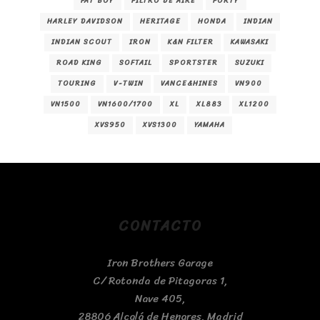
FAT BOY
FILTRO DE AIRE
FORTY
HARLEY DAVIDSON
HERITAGE
HONDA
INDIAN
INDIAN SCOUT
IRON
K&N FILTER
KAWASAKI
ROAD KING
SOFTAIL
SPORTSTER
SUZUKI
TOURING
V-TWIN
VANCE&HINES
VN900
VN1500
VN1600/1700
XL
XL883
XL1200
XVS950
XVS1300
YAMAHA
CONTACTO
Iron Brothers Garage
C/ Rotonda de Pitagoras 1,
Nave 405,
28806 Alcalá de Henares, Madrid