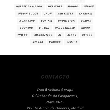
HARLEY DAVIDSON
HERITAGE
HONDA
INDIAN
INDIAN SCOUT
IRON
K&N FILTER
KAWASAKI
ROAD KING
SOFTAIL
SPORTSTER
SUZUKI
TOURING
V-TWIN
VANCE&HINES
VN900
VN1500
VN1600/1700
XL
XL883
XL1200
XVS950
XVS1300
YAMAHA
CONTACTO
Iron Brothers Garage
C/ Rotonda de Pitagoras 1,
Nave 405,
28806 Alcalá de Henares, Madrid