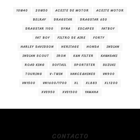
10W40
20W50
ACEITE DE MOTOR
ACEITE MOTOR
BELRAY
DRAGSTAR
DRAGSTAR 650
DRAGSTAR 1100
DYNA
ESCAPES
FATBOY
FAT BOY
FILTRO DE AIRE
FORTY
HARLEY DAVIDSON
HERITAGE
HONDA
INDIAN
INDIAN SCOUT
IRON
K&N FILTER
KAWASAKI
ROAD KING
SOFTAIL
SPORTSTER
SUZUKI
TOURING
V-TWIN
VANCE&HINES
VN900
VN1500
VN1600/1700
XL
XL883
XL1200
XVS950
XVS1300
YAMAHA
CONTACTO