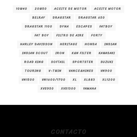
10W40
20W50
ACEITE DE MOTOR
ACEITE MOTOR
BELRAY
DRAGSTAR
DRAGSTAR 650
DRAGSTAR 1100
DYNA
ESCAPES
FATBOY
FAT BOY
FILTRO DE AIRE
FORTY
HARLEY DAVIDSON
HERITAGE
HONDA
INDIAN
INDIAN SCOUT
IRON
K&N FILTER
KAWASAKI
ROAD KING
SOFTAIL
SPORTSTER
SUZUKI
TOURING
V-TWIN
VANCE&HINES
VN900
VN1500
VN1600/1700
XL
XL883
XL1200
XVS950
XVS1300
YAMAHA
CONTACTO