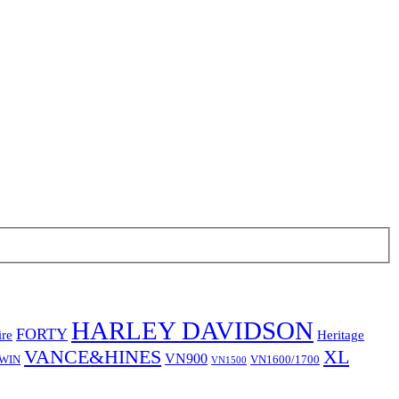
HARLEY DAVIDSON
FORTY
ire
Heritage
VANCE&HINES
XL
VN900
TWIN
VN1600/1700
VN1500