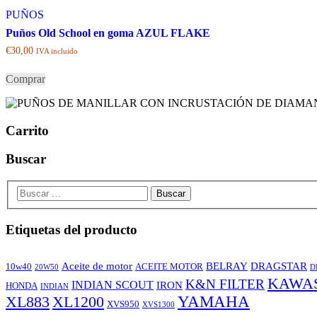
PUÑOS
Puños Old School en goma AZUL FLAKE
€
30,00
IVA incluido
Comprar
Carrito
Buscar
Etiquetas del producto
Aceite de motor
BELRAY
DRAGSTAR
10w40
ACEITE MOTOR
20W50
D
KAWA
K&N FILTER
INDIAN SCOUT
IRON
HONDA
INDIAN
XL883
XL1200
YAMAHA
XVS950
XVS1300