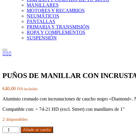
MANILLARES
MOTORES Y RECAMBIOS
NEUMÁTICOS
PANTALLAS
PRIMARIA Y TRANSMISIÓN
ROPA Y COMPLEMENTOS
SUSPENSIÓN
Menú
principal
PUÑOS DE MANILLAR CON INCRUST
€
40,00
IVA incluido
Aluminio cromado con incrustaciones de caucho negro «Diamond». Nota
Compatible con: > 74-21 HD (excl. Street) con manillares de 1″
2 disponibles
PUÑOS
Añadir al carrito
DE