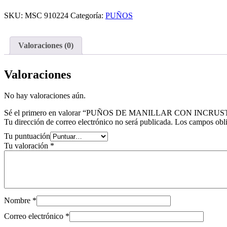
MANILLAR
CON
SKU:
MSC 910224
Categoría:
PUÑOS
INCRUSTACIÓN
DE
DIAMANTE
Valoraciones (0)
NEGRO.
cantidad
Valoraciones
No hay valoraciones aún.
Sé el primero en valorar “PUÑOS DE MANILLAR CON INC
Tu dirección de correo electrónico no será publicada.
Los campos obli
Tu puntuación
Tu valoración
*
Nombre
*
Correo electrónico
*