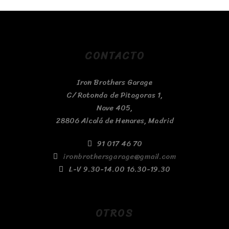
CONTACTO
Iron Brothers Garage
C/ Rotonda de Pitagoras 1,
Nave 405,
28806 Alcalá de Henares, Madrid
91 017 46 70
ironbrothersgarage@gmail.com
L-V 9.30-14.00 16.30-19.30
OTROS