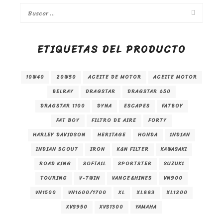
ETIQUETAS DEL PRODUCTO
10W40
20W50
ACEITE DE MOTOR
ACEITE MOTOR
BELRAY
DRAGSTAR
DRAGSTAR 650
DRAGSTAR 1100
DYNA
ESCAPES
FATBOY
FAT BOY
FILTRO DE AIRE
FORTY
HARLEY DAVIDSON
HERITAGE
HONDA
INDIAN
INDIAN SCOUT
IRON
K&N FILTER
KAWASAKI
ROAD KING
SOFTAIL
SPORTSTER
SUZUKI
TOURING
V-TWIN
VANCE&HINES
VN900
VN1500
VN1600/1700
XL
XL883
XL1200
XVS950
XVS1300
YAMAHA